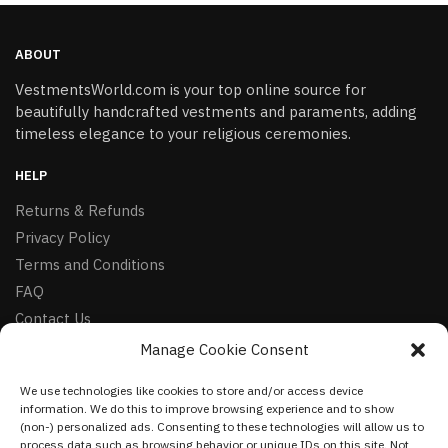
ABOUT
VestmentsWorld.com is your top online source for
beautifully handcrafted vestments and paraments, adding
timeless elegance to your religious ceremonies.
HELP
Returns & Refunds
Privacy Policy
Terms and Conditions
FAQ
Contact Us
Manage Cookie Consent
FOLLOW
We use technologies like cookies to store and/or access device
Facebook
information. We do this to improve browsing experience and to show
Instagram
(non-) personalized ads. Consenting to these technologies will allow us to
process data such as browsing behavior or unique IDs on this site. Not