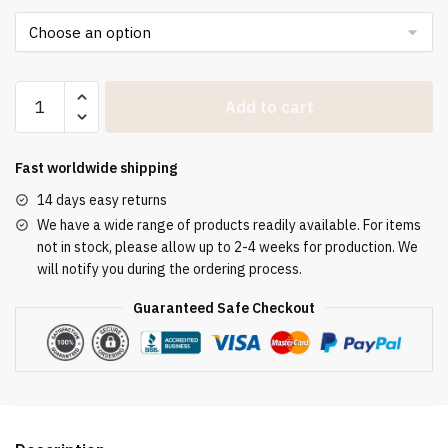
Chormantel
Add to cart
Violett
–
mit
Fast worldwide shipping
eucharistischer
14 days easy returns
Stickerei
We have a wide range of products readily available. For items
&
not in stock, please allow up to 2-4 weeks for production. We
vergoldeter
will notify you during the ordering process.
Schnalle
quantity
Guaranteed Safe Checkout