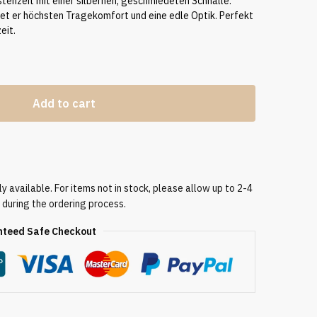
tenzeit mit einer silbernen, geschmiedeten Schnalle.
tet er höchsten Tragekomfort und eine edle Optik. Perfekt
eit.
Add to cart
 available. For items not in stock, please allow up to 2-4
 during the ordering process.
teed Safe Checkout