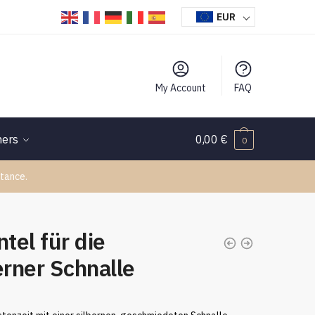
EUR
My Account
FAQ
hers
0,00
€
0
tance.
tel für die
erner Schnalle