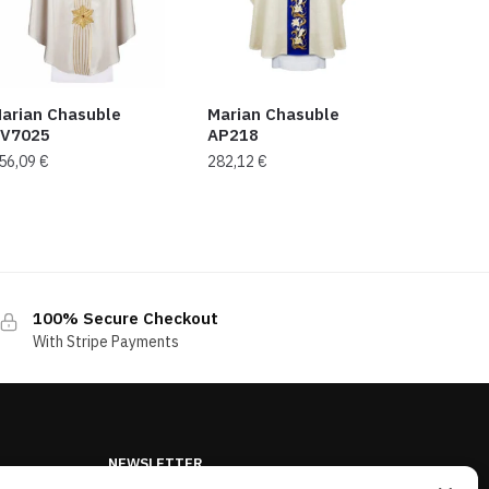
arian Chasuble
Marian Chasuble
V7025
AP218
56,09
€
282,12
€
100% Secure Checkout
With Stripe Payments
NEWSLETTER