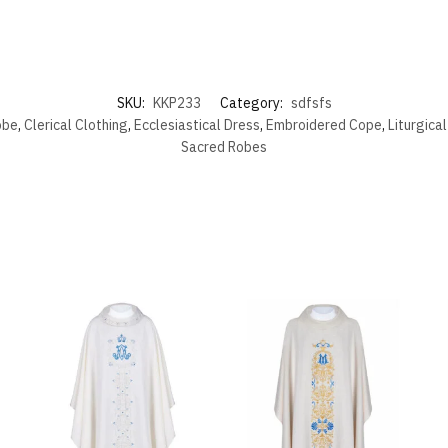
SKU:
KKP233
Category:
sdfsfs
obe
,
Clerical Clothing
,
Ecclesiastical Dress
,
Embroidered Cope
,
Liturgica
Sacred Robes