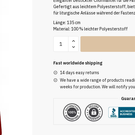
Eleganter bestickter Chormantel für die Fas
Gefertigt aus leichtem Polyesterstoff, bie
für liturgische Anlässe während der Fastenz
Länge: 135 cm
Material: 100 % leichter Polyesterstoff
Bestickter
Chormantel
für
die
Fast worldwide shipping
Fastenzeit
14 days easy returns
mit
We have a wide range of products readily
silberner
weeks for production. We will notify you
Schnalle
Guaran
quantity