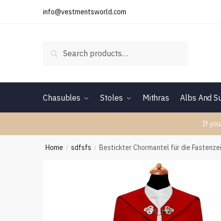
Skip
Skip
info@vestmentsworld.com
to
to
navigation
content
Search
Search
for:
Chasubles
Stoles
Mithras
Albs And Su
If you
Home
sdfsfs
Bestickter Chormantel für die Fastenzei
/
/