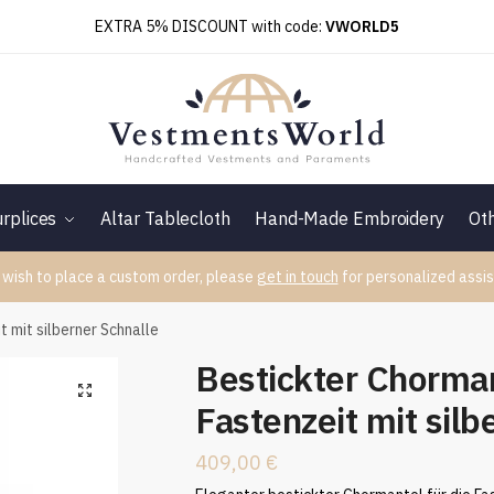
EXTRA 5% DISCOUNT with code:
VWORLD5
rplices
Altar Tablecloth
Hand-Made Embroidery
Ot
 wish to place a custom order, please
get in touch
for personalized assis
t mit silberner Schnalle
Bestickter Chorman
Fastenzeit mit silb
409,00
€