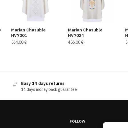
0
Marian Chasuble
Marian Chasuble
M
HV7001
HV7024
H
564,00
€
456,00
€
5
Easy 14 days returns
14 days money back guarantee
FOLLOW